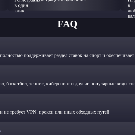
FAQ
полностью поддерживает раздел ставок на спорт и обеспечивает
л, баскетбол, теннис, киберспорт и другие популярные виды сп
 и не требует VPN, прокси или иных обходных путей.
?