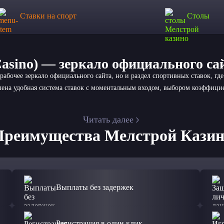
Ставки на спорт
Столы
Casino) — зеркало официального сай
 рабочее зеркало официального сайта, но и раздел спортивных ставок, г
влена удобная система ставок с моментальным входом, выбором коэффиц
Читать далее
Преимущества Мелстрой Казин
Выплаты без задержек
Регистрация в один клик