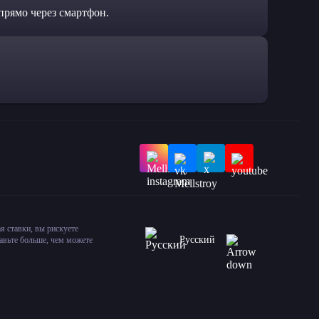
прямо через смартфон.
я ставки, вы рискуете
Русский
тавьте больше, чем можете