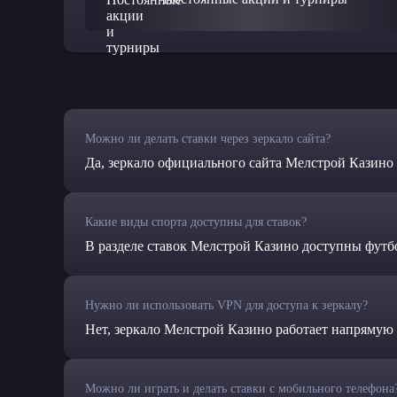
Можно ли делать ставки через зеркало сайта?
Да, зеркало официального сайта Мелстрой Казино 
Какие виды спорта доступны для ставок?
В разделе ставок Мелстрой Казино доступны футбо
Нужно ли использовать VPN для доступа к зеркалу?
Нет, зеркало Мелстрой Казино работает напрямую
Можно ли играть и делать ставки с мобильного телефона