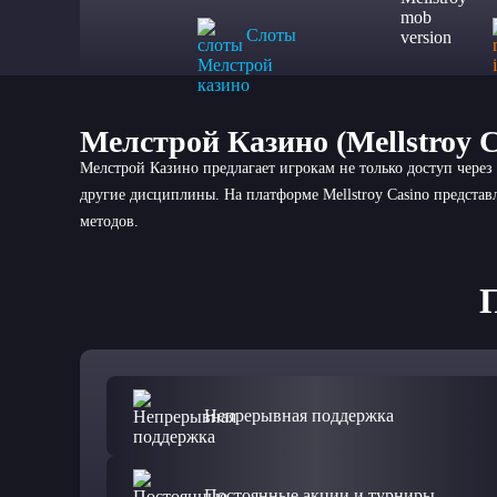
Слоты
Мелстрой Казино (Mellstroy 
Мелстрой Казино предлагает игрокам не только доступ через
другие дисциплины. На платформе Mellstroy Casino предста
методов.
Непрерывная поддержка
Постоянные акции и турниры