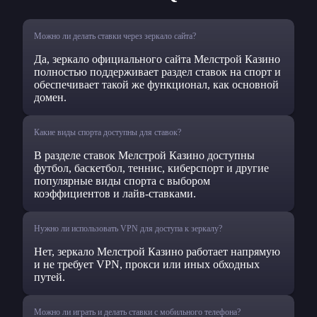
Можно ли делать ставки через зеркало сайта?
Да, зеркало официального сайта Мелстрой Казино
полностью поддерживает раздел ставок на спорт и
обеспечивает такой же функционал, как основной
домен.
Какие виды спорта доступны для ставок?
В разделе ставок Мелстрой Казино доступны
футбол, баскетбол, теннис, киберспорт и другие
популярные виды спорта с выбором
коэффициентов и лайв‑ставками.
Нужно ли использовать VPN для доступа к зеркалу?
Нет, зеркало Мелстрой Казино работает напрямую
и не требует VPN, прокси или иных обходных
путей.
Можно ли играть и делать ставки с мобильного телефона?