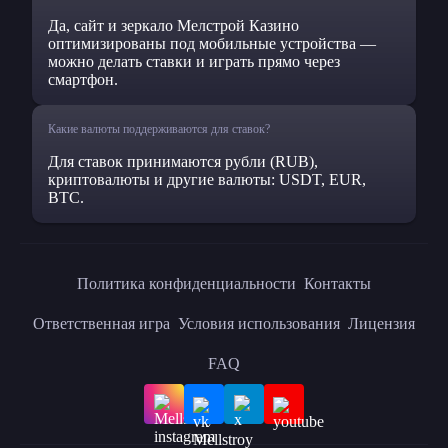
Да, сайт и зеркало Мелстрой Казино
оптимизированы под мобильные устройства —
можно делать ставки и играть прямо через
смартфон.
Какие валюты поддерживаются для ставок?
Для ставок принимаются рубли (RUB),
криптовалюты и другие валюты: USDT, EUR,
BTC.
Политика конфиденциальности
Контакты
Ответственная игра
Условия использования
Лицензия
FAQ